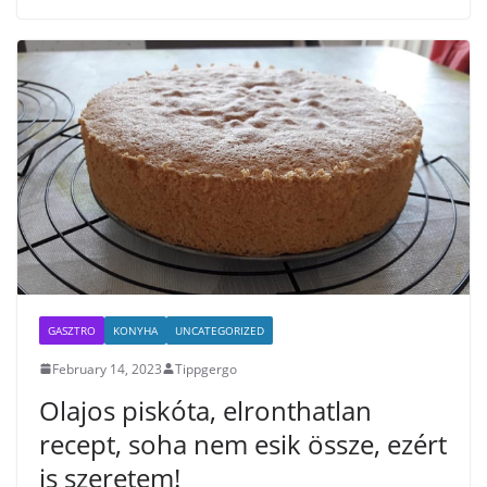
o
e
o
r
k
GASZTRO
KONYHA
UNCATEGORIZED
February 14, 2023
Tippgergo
Olajos piskóta, elronthatlan
recept, soha nem esik össze, ezért
is szeretem!