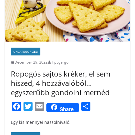
UNCATEGORIZED
December 29, 2022
Tippgergo
Ropogós sajtos kréker, el sem
hiszed, 4 hozzávalóból…
egyszerűbb gondolni mernéd
F
T
E
S
Share
a
w
m
h
Egy kis mennyei nassolnivaló.
c
i
a
a
e
t
i
r