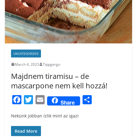
UNCATEGORIZED
March 4, 2023
Tippgergo
Majdnem tiramisu – de
mascarpone nem kell hozzá!
F
T
E
S
Share
a
w
m
h
Nekünk jobban ízlik mint az igazi
c
i
a
a
e
t
i
r
Read More
b
t
l
e