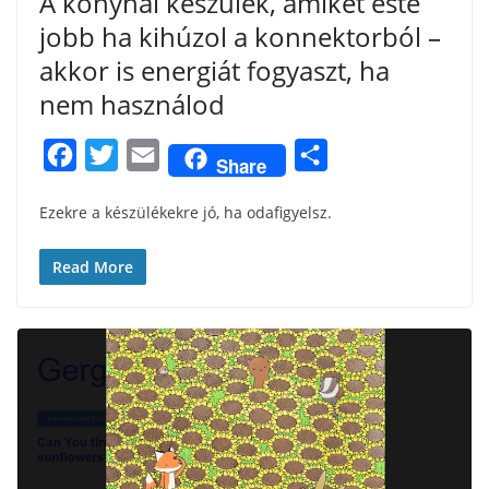
A konyhai készülék, amiket este
jobb ha kihúzol a konnektorból –
akkor is energiát fogyaszt, ha
nem használod
F
T
E
S
Share
a
w
m
h
Ezekre a készülékekre jó, ha odafigyelsz.
c
i
a
a
e
t
i
r
Read More
b
t
l
e
o
e
o
r
k