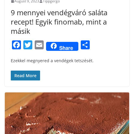
August 9, 2023
Tippgergo
9 mennyei vendégváró saláta
recept! Egyik finomab, mint a
másik
F
T
E
S
Share
a
w
m
h
Ezekkel megnyered a vendégek tetszését.
c
i
a
a
e
t
i
r
Read More
b
t
l
e
o
e
o
r
k