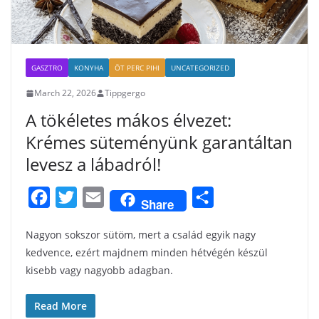
GASZTRO
KONYHA
ÖT PERC PIHI
UNCATEGORIZED
March 22, 2026
Tippgergo
A tökéletes mákos élvezet:
Krémes süteményünk garantáltan
levesz a lábadról!
F
T
E
S
Share
a
w
m
h
Nagyon sokszor sütöm, mert a család egyik nagy
c
i
a
a
kedvence, ezért majdnem minden hétvégén készül
e
t
i
r
kisebb vagy nagyobb adagban.
b
t
l
e
o
e
Read More