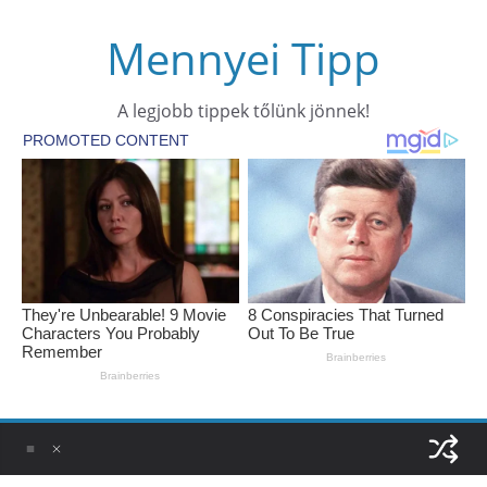
Skip
Mennyei Tipp
to
content
A legjobb tippek tőlünk jönnek!