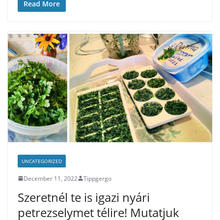
Read More
b
t
l
e
o
e
o
r
k
UNCATEGORIZED
December 11, 2022
Tippgergo
Szeretnél te is igazi nyári
petrezselymet télire! Mutatjuk