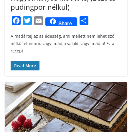
pudingpor nélkül)
F
T
E
S
Share
a
w
m
h
A madártej az az édesség, ami mellett nem lehet szó
c
i
a
a
nélkül elmenni: vagy imádja valaki, vagy imádja! Ez a
e
t
i
r
recept
b
t
l
e
o
e
Read More
o
r
k