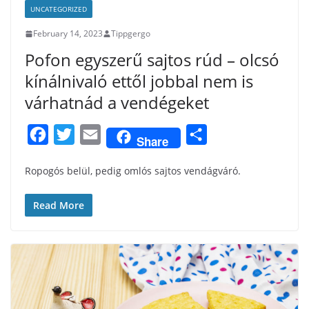
UNCATEGORIZED
February 14, 2023
Tippgergo
Pofon egyszerű sajtos rúd – olcsó
kínálnivaló ettől jobbal nem is
várhatnád a vendégeket
F
T
E
S
Share
a
w
m
h
Ropogós belül, pedig omlós sajtos vendágváró.
c
i
a
a
e
t
i
r
Read More
b
t
l
e
o
e
o
r
k