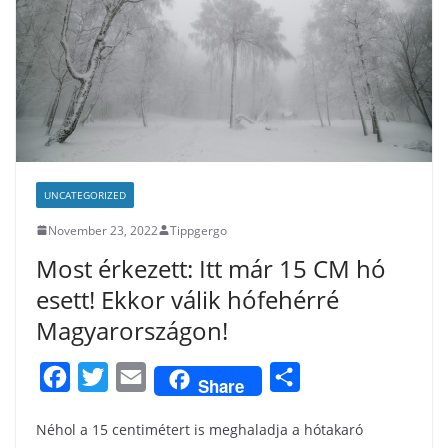
UNCATEGORIZED
November 23, 2022
Tippgergo
Most érkezett: Itt már 15 CM hó
esett! Ekkor válik hófehérré
Magyarországon!
F
T
E
S
Share
a
w
m
h
Néhol a 15 centimétert is meghaladja a hótakaró
c
i
a
a