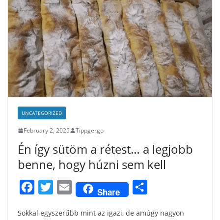
UNCATEGORIZED
February 2, 2025
Tippgergo
Én így sütöm a rétest… a legjobb
benne, hogy húzni sem kell
F
T
E
S
Share
a
w
m
h
Sokkal egyszerűbb mint az igazi, de amúgy nagyon
c
i
a
a