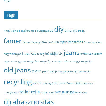
« Jul
Tags
diy
elhunyt
Andy Vajna
betyárkrumpli
burgonya
CD
erdély
famer
figyelmeztetés
farmer
farsangi fánk
felöntőlé
focaccia
gyász
jeans
havazás
hó
időjárás
hagyományos
hideg
krémleves
laktató
legenda
magyaros
matyi éva konyhája
mennyei
mínusz
nagyi konyhája
old jeans
OMSZ
palóc
pampuska
parafadugó
parmezán
recycling
riasztás
savanyúság
szomszédok
színész
timeless
toilet rolls
wc guriga
transylvania
tragikus hír
wine cork
újrahasznosítás