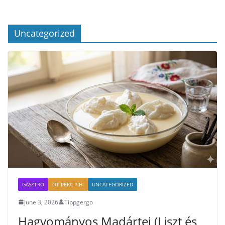
Uncategorized
GASZTRO
ÖT PERC PIHI
UNCATEGORIZED
June 3, 2026
Tippgergo
Hagyományos Madártej (Liszt és