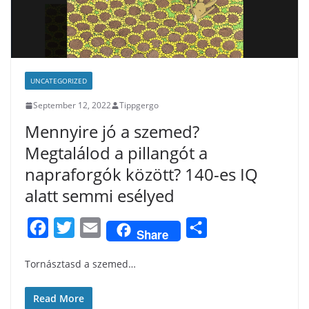
UNCATEGORIZED
September 12, 2022
Tippgergo
Mennyire jó a szemed?
Megtalálod a pillangót a
napraforgók között? 140-es IQ
alatt semmi esélyed
F
T
E
S
Share
a
w
m
h
Tornásztasd a szemed…
c
i
a
a
e
t
i
r
Read More