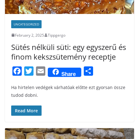
UNCATEGORIZED
February 2, 2025
Tippgergo
Sütés nélküli süti: egy egyszerű és
finom kekszsütemény receptje
F
T
E
S
Share
a
w
m
h
Ha hirtelen vedégek várhatóak előtte ezt gyorsan össze
c
i
a
a
tudod dobni.
e
t
i
r
b
t
l
e
Read More
o
e
o
r
k