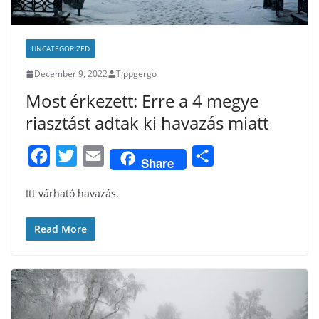
UNCATEGORIZED
December 9, 2022
Tippgergo
Most érkezett: Erre a 4 megye
riasztást adtak ki havazás miatt
F
T
E
S
Share
a
w
m
h
Itt várható havazás.
c
i
a
a
e
t
i
r
Read More
b
t
l
e
o
e
o
r
k