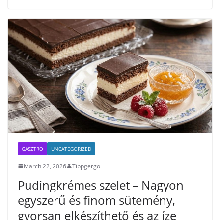
o
r
k
GASZTRO
UNCATEGORIZED
March 22, 2026
Tippgergo
Pudingkrémes szelet – Nagyon
egyszerű és finom sütemény,
gyorsan elkészíthető és az íze