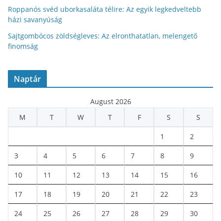
Roppanós svéd uborkasaláta télire: Az egyik legkedveltebb
házi savanyúság
Sajtgombócos zöldségleves: Az elronthatatlan, melengető
finomság
Naptár
August 2026
M
T
W
T
F
S
S
1
2
3
4
5
6
7
8
9
10
11
12
13
14
15
16
17
18
19
20
21
22
23
24
25
26
27
28
29
30