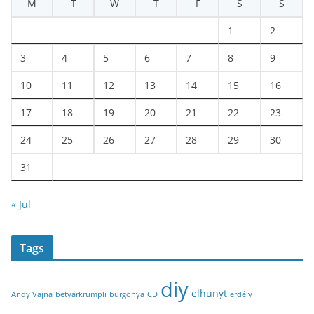
M
T
W
T
F
S
S
1
2
3
4
5
6
7
8
9
10
11
12
13
14
15
16
17
18
19
20
21
22
23
24
25
26
27
28
29
30
31
« Jul
Tags
diy
elhunyt
Andy Vajna
betyárkrumpli
burgonya
CD
erdély