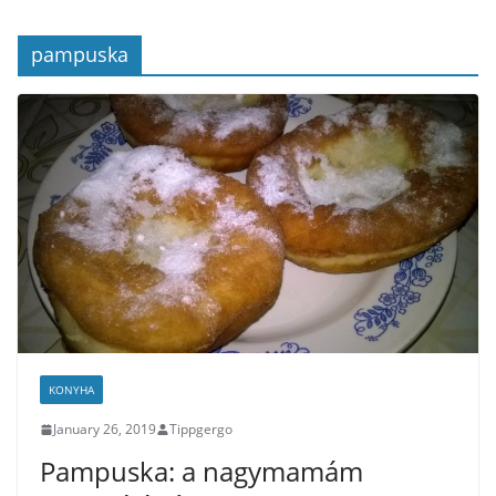
pampuska
KONYHA
January 26, 2019
Tippgergo
Pampuska: a nagymamám