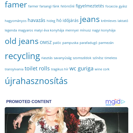
famer
figyelmeztetés
farmer
farsangi fánk
felöntőlé
focaccia
gyász
jeans
havazás
hó
időjárás
hagyományos
hideg
krémleves
laktató
legenda
magyaros
matyi éva konyhája
mennyei
mínusz
nagyi konyhája
old jeans
OMSZ
palóc
pampuska
parafadugó
parmezán
recycling
riasztás
savanyúság
szomszédok
színész
timeless
toilet rolls
wc guriga
transylvania
tragikus hír
wine cork
újrahasznosítás