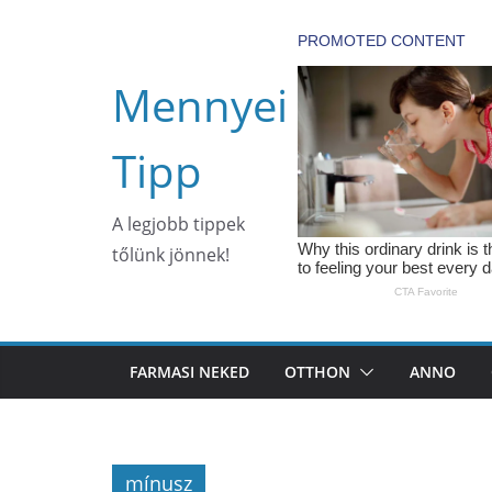
Skip
to
content
Mennyei
Tipp
A legjobb tippek
tőlünk jönnek!
FARMASI NEKED
OTTHON
ANNO
mínusz