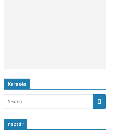
Keresés
naptár