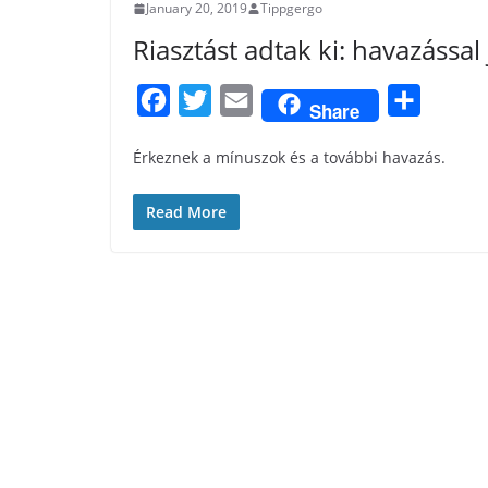
January 20, 2019
Tippgergo
Riasztást adtak ki: havazássa
F
T
E
S
Share
a
w
m
h
Érkeznek a mínuszok és a további havazás.
c
i
a
a
e
t
i
r
Read More
b
t
l
e
o
e
o
r
k