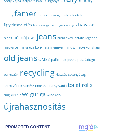
elhunyt
Andy Vajna
betyárkrumpli
burgonya
CD
famer
erdély
farmer
farsangi fánk
felöntőlé
havazás
figyelmeztetés
focaccia
gyász
hagyományos
jeans
hó
időjárás
hideg
krémleves
laktató
legenda
magyaros
matyi éva konyhája
mennyei
mínusz
nagyi konyhája
old jeans
OMSZ
palóc
pampuska
parafadugó
recycling
parmezán
riasztás
savanyúság
toilet rolls
szomszédok
színész
timeless transylvania
wc guriga
tragikus hír
wine cork
újrahasznosítás