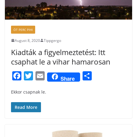
ÖT PERC PIHI
August 8, 2020
Tippgergo
Kiadták a figyelmeztetést: Itt
csaphat le a vihar hamarosan
F
T
E
S
Share
a
w
m
h
Ekkor csapnak le.
c
i
a
a
e
t
i
r
Read More
b
t
l
e
o
e
o
r