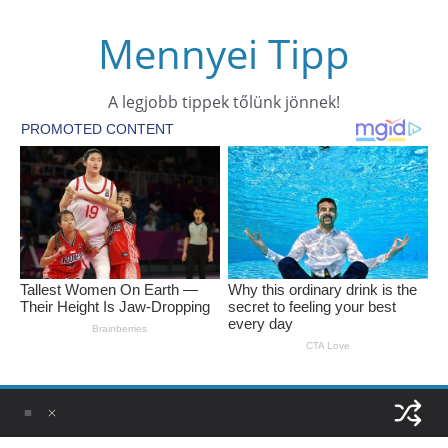
Skip
Mennyei Tipp
to
content
A legjobb tippek tőlünk jönnek!