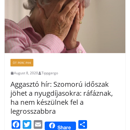
k
ÖT PERC PIHI
August 8, 2020
Tippgergo
Aggasztó hír: Szomorú időszak
jöhet a nyugdíjasokra: ráfáznak,
ha nem készülnek fel a
legrosszabbra
F
T
E
S
Share