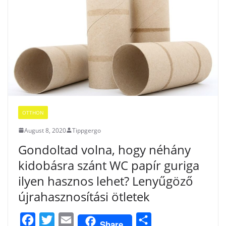
k
OTTHON
August 8, 2020
Tippgergo
Gondoltad volna, hogy néhány
kidobásra szánt WC papír guriga
ilyen hasznos lehet? Lenyűgöző
újrahasznosítási ötletek
F
T
E
S
Share