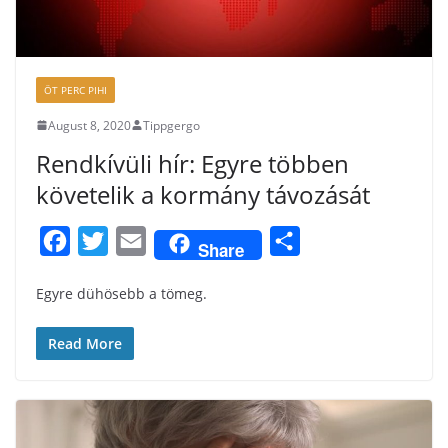
ÖT PERC PIHI
August 8, 2020
Tippgergo
Rendkívüli hír: Egyre többen
követelik a kormány távozását
F
T
E
S
Share
a
w
m
h
Egyre dühösebb a tömeg.
c
i
a
a
e
t
i
r
Read More
b
t
l
e
o
e
o
r