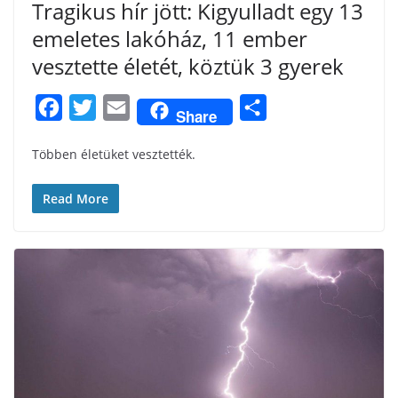
Tragikus hír jött: Kigyulladt egy 13
emeletes lakóház, 11 ember
vesztette életét, köztük 3 gyerek
F
T
E
S
Share
a
w
m
h
Többen életüket vesztették.
c
i
a
a
e
t
i
r
Read More
b
t
l
e
o
e
o
r
k