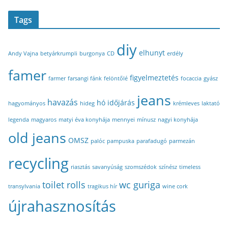
Tags
diy
elhunyt
Andy Vajna
betyárkrumpli
burgonya
CD
erdély
famer
figyelmeztetés
farmer
farsangi fánk
felöntőlé
focaccia
gyász
jeans
havazás
hó
időjárás
hagyományos
hideg
krémleves
laktató
legenda
magyaros
matyi éva konyhája
mennyei
mínusz
nagyi konyhája
old jeans
OMSZ
palóc
pampuska
parafadugó
parmezán
recycling
riasztás
savanyúság
szomszédok
színész
timeless
toilet rolls
wc guriga
transylvania
tragikus hír
wine cork
újrahasznosítás