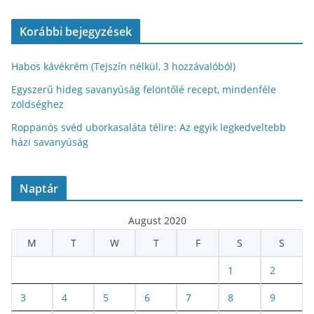
Korábbi bejegyzések
Habos kávékrém (Tejszín nélkül, 3 hozzávalóból)
Egyszerű hideg savanyúság felöntőlé recept, mindenféle
zöldséghez
Roppanós svéd uborkasaláta télire: Az egyik legkedveltebb
házi savanyúság
Naptár
August 2020
M
T
W
T
F
S
S
1
2
3
4
5
6
7
8
9