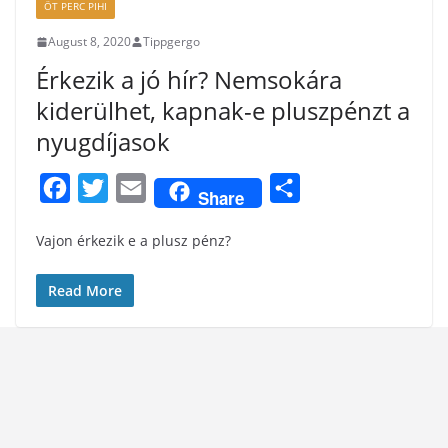
ÖT PERC PIHI
August 8, 2020
Tippgergo
Érkezik a jó hír? Nemsokára
kiderülhet, kapnak-e pluszpénzt a
nyugdíjasok
F
T
E
S
Share
a
w
m
h
Vajon érkezik e a plusz pénz?
c
i
a
a
e
t
i
r
Read More
b
t
l
e
o
e
o
r
k