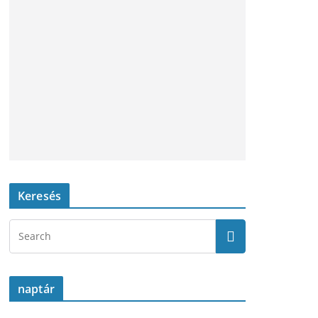
Keresés
naptár