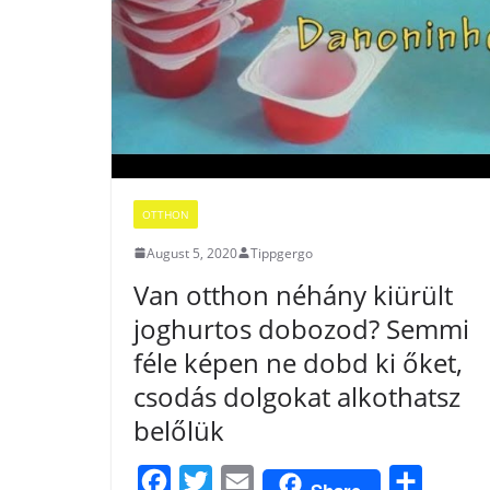
OTTHON
August 5, 2020
Tippgergo
Van otthon néhány kiürült
joghurtos dobozod? Semmi
féle képen ne dobd ki őket,
csodás dolgokat alkothatsz
belőlük
F
T
E
S