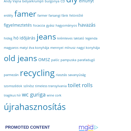
elhunyt
Andy Vajna
betyárkrumpli
burgonya
CD
famer
erdély
farmer
farsangi fánk
felöntőlé
havazás
figyelmeztetés
focaccia
gyász
hagyományos
jeans
hó
időjárás
hideg
krémleves
laktató
legenda
magyaros
matyi éva konyhája
mennyei
mínusz
nagyi konyhája
old jeans
OMSZ
palóc
pampuska
parafadugó
recycling
parmezán
riasztás
savanyúság
toilet rolls
szomszédok
színész
timeless transylvania
wc guriga
tragikus hír
wine cork
újrahasznosítás