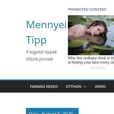
Skip
to
content
Mennyei
Tipp
A legjobb tippek
tőlünk jönnek!
FARMASI NEKED
OTTHON
ANNO
Day:
August 5, 2020