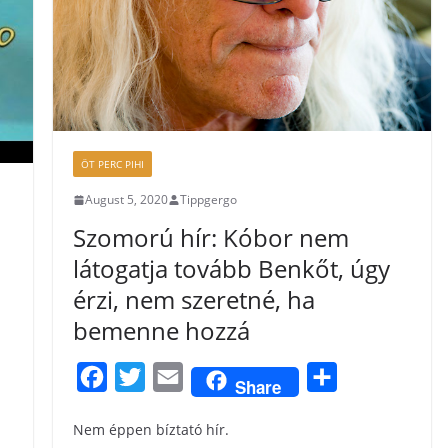
ÖT PERC PIHI
August 5, 2020
Tippgergo
Szomorú hír: Kóbor nem
látogatja tovább Benkőt, úgy
érzi, nem szeretné, ha
bemenne hozzá
F
T
E
S
Share
a
w
m
h
Nem éppen bíztató hír.
c
i
a
a