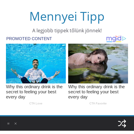
Skip
Mennyei Tipp
to
content
A legjobb tippek tőlünk jönnek!