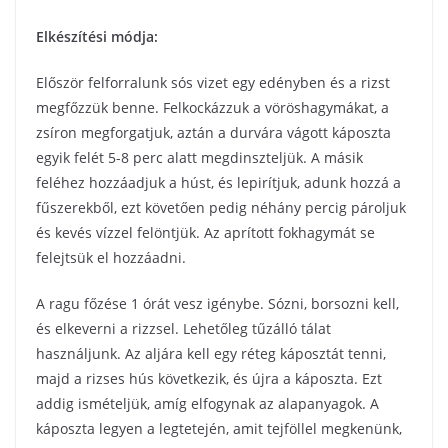
Elkészítési módja:
Először felforralunk sós vizet egy edényben és a rizst
megfőzzük benne. Felkockázzuk a vöröshagymákat, a
zsíron megforgatjuk, aztán a durvára vágott káposzta
egyik felét 5-8 perc alatt megdinszteljük. A másik
feléhez hozzáadjuk a húst, és lepirítjuk, adunk hozzá a
fűszerekből, ezt követően pedig néhány percig pároljuk
és kevés vízzel felöntjük. Az aprított fokhagymát se
felejtsük el hozzáadni.
A ragu főzése 1 órát vesz igénybe. Sózni, borsozni kell,
és elkeverni a rizzsel. Lehetőleg tűzálló tálat
használjunk. Az aljára kell egy réteg káposztát tenni,
majd a rizses hús következik, és újra a káposzta. Ezt
addig ismételjük, amíg elfogynak az alapanyagok. A
káposzta legyen a legtetején, amit tejföllel megkenünk,