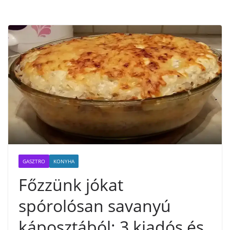
GASZTRO
KONYHA
Főzzünk jókat
spórolósan savanyú
káposztából: 3 kiadós és