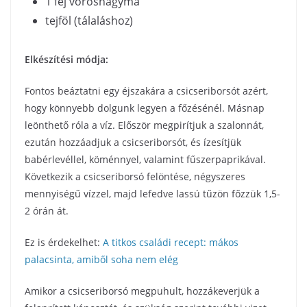
1 fej vöröshagyma
tejföl (tálaláshoz)
Elkészítési módja:
Fontos beáztatni egy éjszakára a csicseriborsót azért,
hogy könnyebb dolgunk legyen a főzésénél. Másnap
leönthető róla a víz. Először megpirítjuk a szalonnát,
ezután hozzáadjuk a csicseriborsót, és ízesítjük
babérlevéllel, köménnyel, valamint fűszerpaprikával.
Következik a csicseriborsó felöntése, négyszeres
mennyiségű vízzel, majd lefedve lassú tűzön főzzük 1,5-
2 órán át.
Ez is érdekelhet:
A titkos családi recept: mákos
palacsinta, amiből soha nem elég
Amikor a csicseriborsó megpuhult, hozzákeverjük a