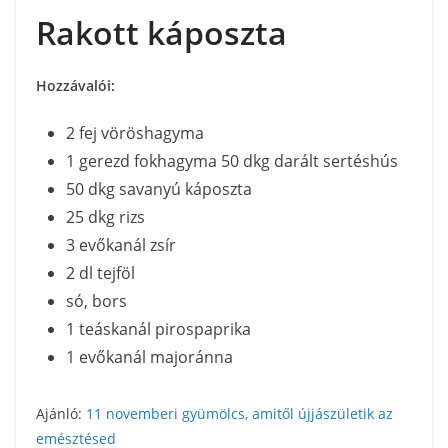
Rakott káposzta
Hozzávalói:
2 fej vöröshagyma
1 gerezd fokhagyma 50 dkg darált sertéshús
50 dkg savanyú káposzta
25 dkg rizs
3 evőkanál zsír
2 dl tejföl
só, bors
1 teáskanál pirospaprika
1 evőkanál majoránna
Ajánló:
11 novemberi gyümölcs, amitől újjászületik az
emésztésed