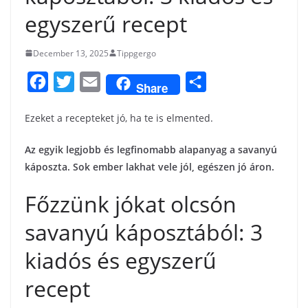
egyszerű recept
December 13, 2025
Tippgergo
F
T
E
S
Share
a
w
m
h
Ezeket a recepteket jó, ha te is elmented.
c
i
a
a
e
t
i
r
Az egyik legjobb és legfinomabb alapanyag a savanyú
b
t
l
e
káposzta. Sok ember lakhat vele jól, egészen jó áron.
o
e
Főzzünk jókat olcsón
o
r
savanyú káposztából: 3
k
kiadós és egyszerű
recept