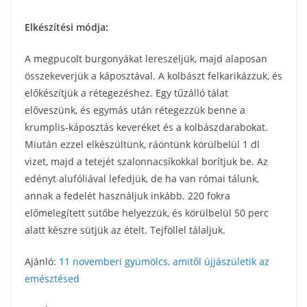
Elkészítési módja:
A megpucolt burgonyákat lereszeljük, majd alaposan
összekeverjük a káposztával. A kolbászt felkarikázzuk, és
előkészítjük a rétegezéshez. Egy tűzálló tálat
előveszünk, és egymás után rétegezzük benne a
krumplis-káposztás keveréket és a kolbászdarabokat.
Miután ezzel elkészültünk, ráöntünk körülbelül 1 dl
vizet, majd a tetejét szalonnacsíkokkal borítjuk be. Az
edényt alufóliával lefedjük, de ha van római tálunk,
annak a fedelét használjuk inkább. 220 fokra
előmelegített sütőbe helyezzük, és körülbelül 50 perc
alatt készre sütjük az ételt. Tejföllel tálaljuk.
Ajánló:
11 novemberi gyümölcs, amitől újjászületik az
emésztésed