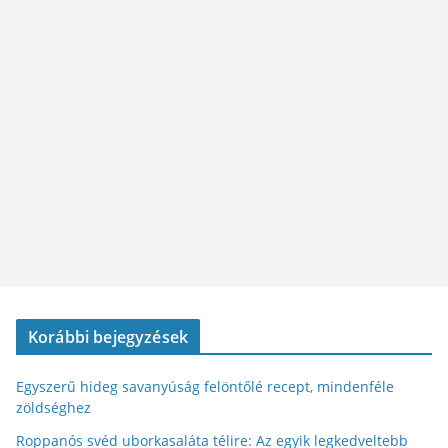
Korábbi bejegyzések
Egyszerű hideg savanyúság felöntőlé recept, mindenféle
zöldséghez
Roppanós svéd uborkasaláta télire: Az egyik legkedveltebb