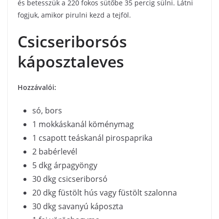
és betesszük a 220 fokos sütőbe 35 percig sülni. Látni
fogjuk, amikor pirulni kezd a tejföl.
Csicseriborsós
káposztaleves
Hozzávalói:
só, bors
1 mokkáskanál köménymag
1 csapott teáskanál pirospaprika
2 babérlevél
5 dkg árpagyöngy
30 dkg csicseriborsó
20 dkg füstölt hús vagy füstölt szalonna
30 dkg savanyú káposzta