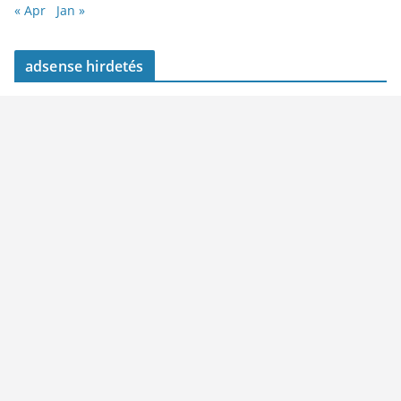
« Apr
Jan »
adsense hirdetés