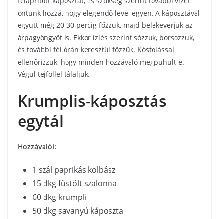
felaprított káposztát, és szükség szerint további vizet
öntünk hozzá, hogy elegendő leve legyen. A káposztával
együtt még 20-30 percig főzzük, majd belekeverjük az
árpagyöngyöt is. Ekkor ízlés szerint sózzuk, borsozzuk,
és további fél órán keresztül főzzük. Kóstolással
ellenőrizzük, hogy minden hozzávaló megpuhult-e.
Végül tejföllel tálaljuk.
Krumplis-káposztás
egytál
Hozzávalói:
1 szál paprikás kolbász
15 dkg füstölt szalonna
60 dkg krumpli
50 dkg savanyú káposzta