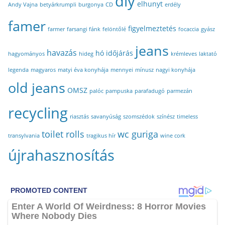
diy
elhunyt
Andy Vajna
betyárkrumpli
burgonya
CD
erdély
famer
figyelmeztetés
farmer
farsangi fánk
felöntőlé
focaccia
gyász
jeans
havazás
hó
időjárás
hagyományos
hideg
krémleves
laktató
legenda
magyaros
matyi éva konyhája
mennyei
mínusz
nagyi konyhája
old jeans
OMSZ
palóc
pampuska
parafadugó
parmezán
recycling
riasztás
savanyúság
szomszédok
színész
timeless
toilet rolls
wc guriga
transylvania
tragikus hír
wine cork
újrahasznosítás