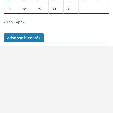
27
28
29
30
31
« Feb
Apr »
adsense hirdetés