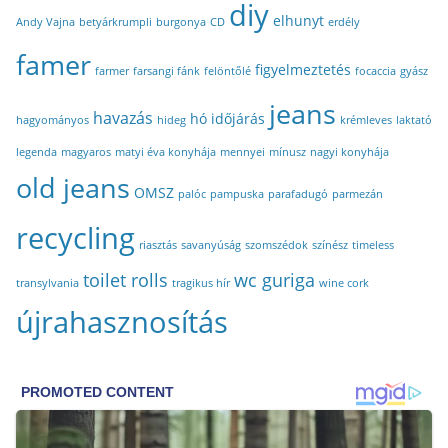
diy
elhunyt
Andy Vajna
betyárkrumpli
burgonya
CD
erdély
famer
figyelmeztetés
farmer
farsangi fánk
felöntőlé
focaccia
gyász
jeans
havazás
hó
időjárás
hagyományos
hideg
krémleves
laktató
legenda
magyaros
matyi éva konyhája
mennyei
mínusz
nagyi konyhája
old jeans
OMSZ
palóc
pampuska
parafadugó
parmezán
recycling
riasztás
savanyúság
szomszédok
színész
timeless
toilet rolls
wc guriga
transylvania
tragikus hír
wine cork
újrahasznosítás