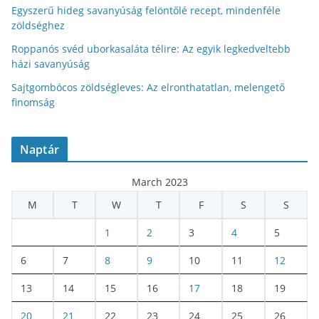
Egyszerű hideg savanyúság felöntőlé recept, mindenféle
zöldséghez
Roppanós svéd uborkasaláta télire: Az egyik legkedveltebb
házi savanyúság
Sajtgombócos zöldségleves: Az elronthatatlan, melengető
finomság
Naptár
March 2023
M
T
W
T
F
S
S
1
2
3
4
5
6
7
8
9
10
11
12
13
14
15
16
17
18
19
20
21
22
23
24
25
26