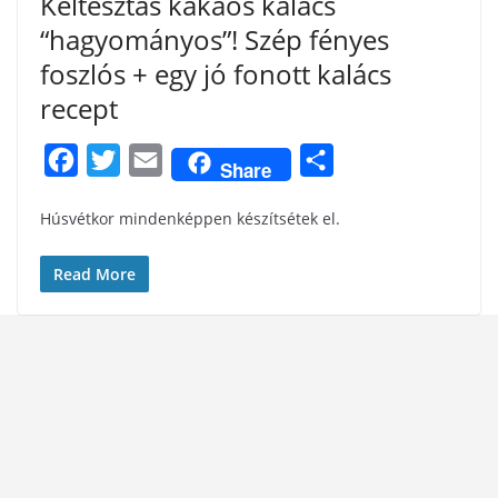
Keltésztás kakaós kalács
“hagyományos”! Szép fényes
foszlós + egy jó fonott kalács
recept
F
T
E
S
Share
a
w
m
h
Húsvétkor mindenképpen készítsétek el.
c
i
a
a
e
t
i
r
Read More
b
t
l
e
o
e
o
r
k