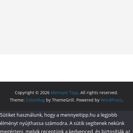
Copyright © 2026
Mennyei Tipp
. All rights reserved.
Theme:
ColorMag
by ThemeGrill. Powered by
WordPress
.
Sütiket használunk, hogy a mennyeitipp.hu a legjobb
élményt nyújthassa számodra. A sütik segítenek nekünk
megérteni, melyik receptünk a kedvenced, és biztosítják az