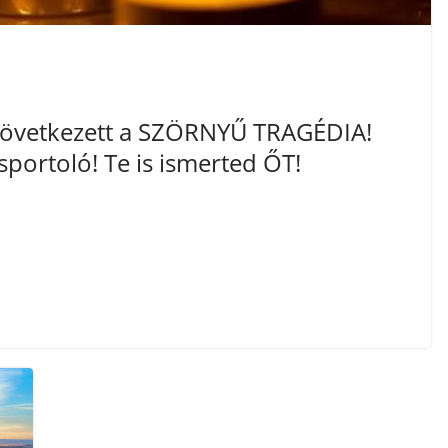
következett a SZÖRNYŰ TRAGÉDIA!
ortoló! Te is ismerted ŐT!