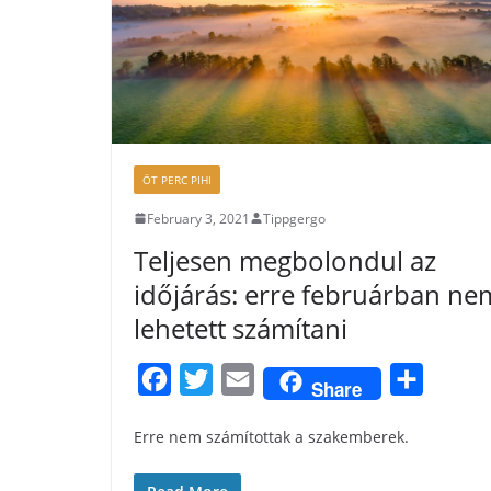
ÖT PERC PIHI
February 3, 2021
Tippgergo
Teljesen megbolondul az
időjárás: erre februárban ne
lehetett számítani
F
T
E
S
Share
a
w
m
h
Erre nem számítottak a szakemberek.
c
i
a
a
e
t
i
r