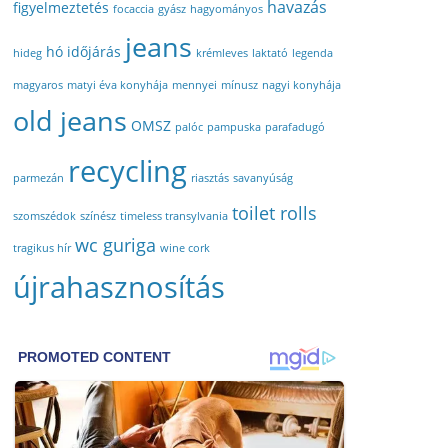
havazás
figyelmeztetés
focaccia
gyász
hagyományos
jeans
hó
időjárás
hideg
krémleves
laktató
legenda
magyaros
matyi éva konyhája
mennyei
mínusz
nagyi konyhája
old jeans
OMSZ
palóc
pampuska
parafadugó
recycling
parmezán
riasztás
savanyúság
toilet rolls
szomszédok
színész
timeless transylvania
wc guriga
tragikus hír
wine cork
újrahasznosítás