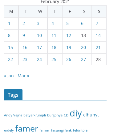
February 2021
M
T
W
T
F
S
S
1
2
3
4
5
6
7
8
9
10
11
12
13
14
15
16
17
18
19
20
21
22
23
24
25
26
27
28
« Jan
Mar »
Tags
diy
elhunyt
Andy Vajna
betyárkrumpli
burgonya
CD
famer
erdély
farmer
farsangi fánk
felöntőlé