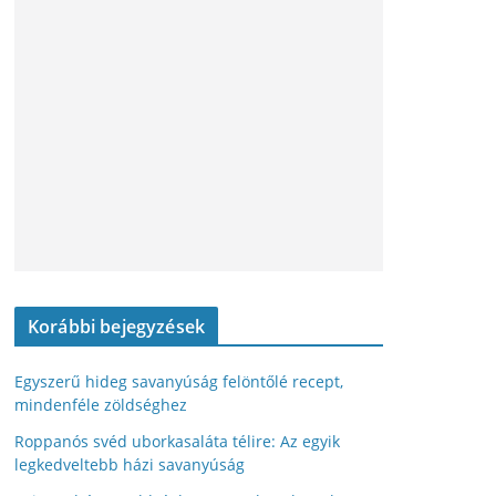
Korábbi bejegyzések
Egyszerű hideg savanyúság felöntőlé recept,
mindenféle zöldséghez
Roppanós svéd uborkasaláta télire: Az egyik
legkedveltebb házi savanyúság