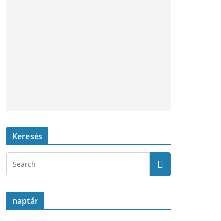
Keresés
naptár