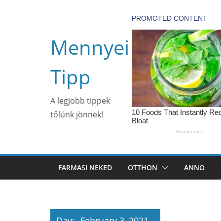
Skip
to
content
Mennyei
Tipp
A legjobb tippek
tőlünk jönnek!
FARMASI NEKED
OTTHON
ANNO
Day:
February 3, 2021