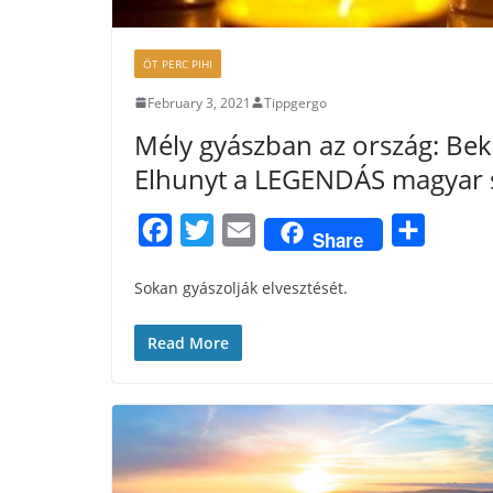
ÖT PERC PIHI
February 3, 2021
Tippgergo
Mély gyászban az ország: Be
Elhunyt a LEGENDÁS magyar sp
F
T
E
S
Share
a
w
m
h
Sokan gyászolják elvesztését.
c
i
a
a
e
t
i
r
Read More
b
t
l
e
o
e
o
r
k