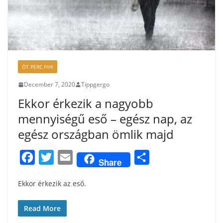
ÖT PERC PIHI
December 7, 2020
Tippgergo
Ekkor érkezik a nagyobb
mennyiségű eső – egész nap, az
egész országban ömlik majd
F
T
E
S
Share
a
w
m
h
Ekkor érkezik az eső.
c
i
a
a
e
t
i
r
Read More
b
t
l
e