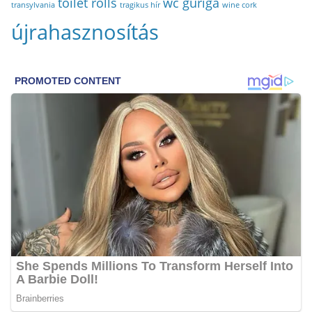
toilet rolls
wc guriga
transylvania
tragikus hír
wine cork
újrahasznosítás