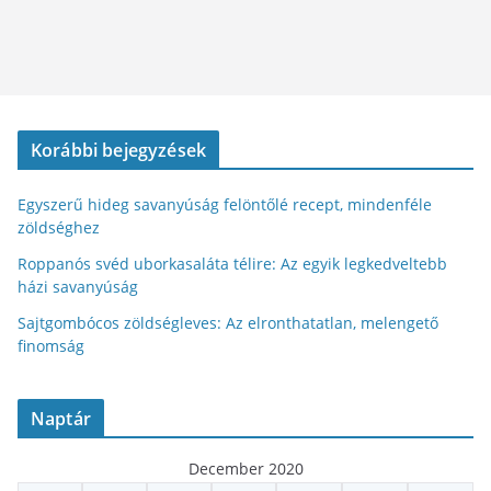
Korábbi bejegyzések
Egyszerű hideg savanyúság felöntőlé recept, mindenféle
zöldséghez
Roppanós svéd uborkasaláta télire: Az egyik legkedveltebb
házi savanyúság
Sajtgombócos zöldségleves: Az elronthatatlan, melengető
finomság
Naptár
December 2020