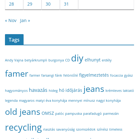
28
29
30
31
« Nov
Jan »
Tags
diy
elhunyt
Andy Vajna
betyárkrumpli
burgonya
CD
erdély
famer
figyelmeztetés
farmer
farsangi fánk
felöntőlé
focaccia
gyász
jeans
havazás
hó
időjárás
hagyományos
hideg
krémleves
laktató
legenda
magyaros
matyi éva konyhája
mennyei
mínusz
nagyi konyhája
old jeans
OMSZ
palóc
pampuska
parafadugó
parmezán
recycling
riasztás
savanyúság
szomszédok
színész
timeless