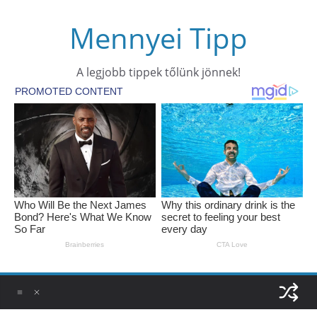
Skip
Mennyei Tipp
to
content
A legjobb tippek tőlünk jönnek!