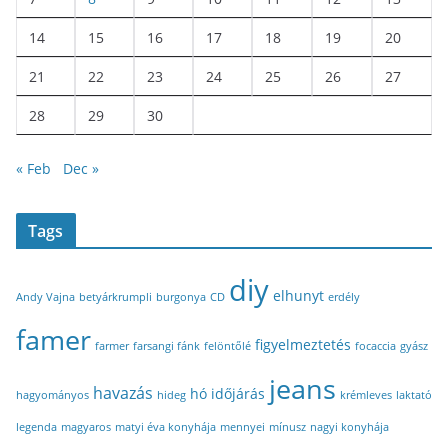
14
15
16
17
18
19
20
21
22
23
24
25
26
27
28
29
30
« Feb
Dec »
Tags
diy
elhunyt
Andy Vajna
betyárkrumpli
burgonya
CD
erdély
famer
figyelmeztetés
farmer
farsangi fánk
felöntőlé
focaccia
gyász
jeans
havazás
hó
időjárás
hagyományos
hideg
krémleves
laktató
legenda
magyaros
matyi éva konyhája
mennyei
mínusz
nagyi konyhája