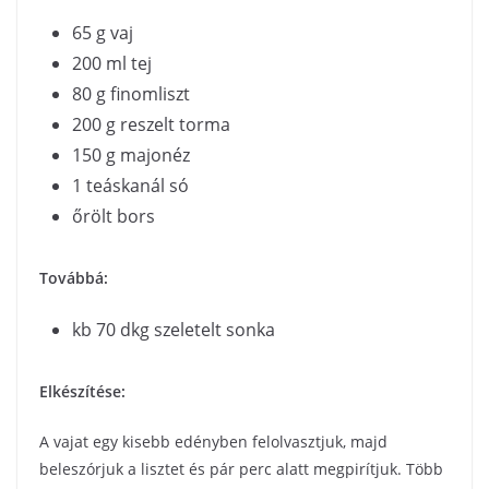
65 g vaj
200 ml tej
80 g finomliszt
200 g reszelt torma
150 g majonéz
1 teáskanál só
őrölt bors
Továbbá:
kb 70 dkg szeletelt sonka
Elkészítése:
A vajat egy kisebb edényben felolvasztjuk, majd
beleszórjuk a lisztet és pár perc alatt megpirítjuk. Több