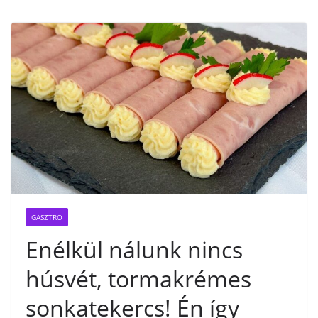
GASZTRO
Enélkül nálunk nincs
húsvét, tormakrémes
sonkatekercs! Én így