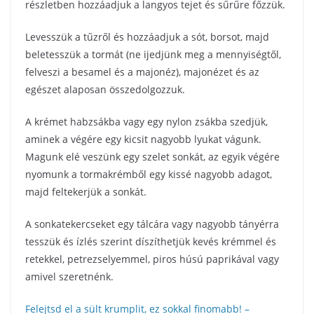
részletben hozzáadjuk a langyos tejet és sűrűre főzzük.
Levesszük a tűzről és hozzáadjuk a sót, borsot, majd
beletesszük a tormát (ne ijedjünk meg a mennyiségtől,
felveszi a besamel és a majonéz), majonézet és az
egészet alaposan összedolgozzuk.
A krémet habzsákba vagy egy nylon zsákba szedjük,
aminek a végére egy kicsit nagyobb lyukat vágunk.
Magunk elé veszünk egy szelet sonkát, az egyik végére
nyomunk a tormakrémből egy kissé nagyobb adagot,
majd feltekerjük a sonkát.
A sonkatekercseket egy tálcára vagy nagyobb tányérra
tesszük és ízlés szerint díszíthetjük kevés krémmel és
retekkel, petrezselyemmel, piros húsú paprikával vagy
amivel szeretnénk.
Felejtsd el a sült krumplit, ez sokkal finomabb! –