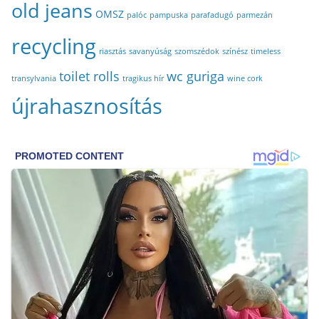
old jeans
OMSZ
palóc
pampuska
parafadugó
parmezán
recycling
riasztás
savanyúság
szomszédok
színész
timeless
toilet rolls
wc guriga
transylvania
tragikus hír
wine cork
újrahasznosítás