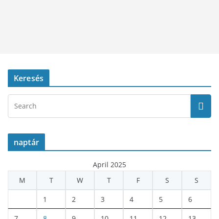
Keresés
naptár
April 2025
M
T
W
T
F
S
S
1
2
3
4
5
6
7
8
9
10
11
12
13