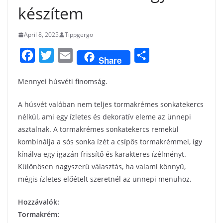
készítem
April 8, 2025
Tippgergo
F
T
E
S
Share
a
w
m
h
Mennyei húsvéti finomság.
c
i
a
a
e
t
i
r
A húsvét valóban nem teljes tormakrémes sonkatekercs
b
t
l
e
nélkül, ami egy ízletes és dekoratív eleme az ünnepi
asztalnak. A tormakrémes sonkatekercs remekül
o
e
kombinálja a sós sonka ízét a csípős tormakrémmel, így
o
r
kínálva egy igazán frissítő és karakteres ízélményt.
k
Különösen nagyszerű választás, ha valami könnyű,
mégis ízletes előételt szeretnél az ünnepi menühöz.
Hozzávalók:
Tormakrém: